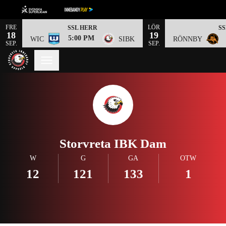
FRE
LÖR
SSL HERR
S
18
19
5:00 PM
WIC
SIBK
RÖNNBY
SEP.
SEP.
Storvreta IBK Dam
W
G
GA
OTW
12
121
133
1