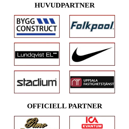
HUVUDPARTNER
OFFICIELL PARTNER