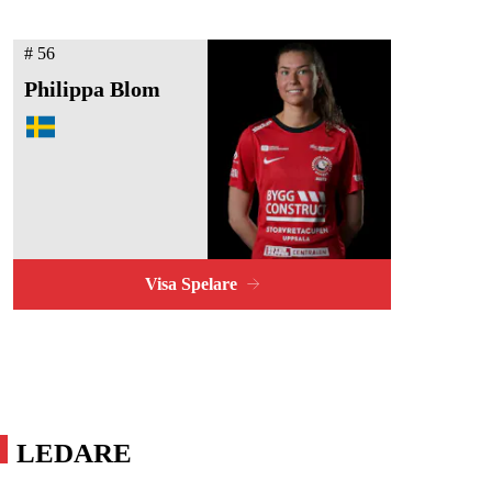
# 56
Philippa Blom
Visa Spelare
LEDARE