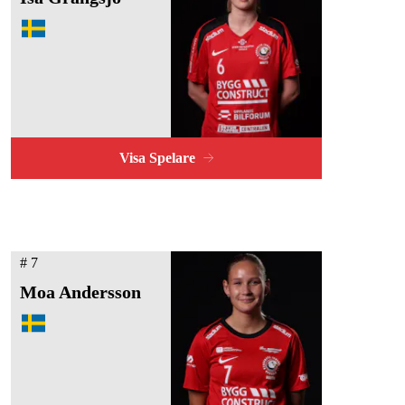
Visa Spelare
# 7
Moa Andersson