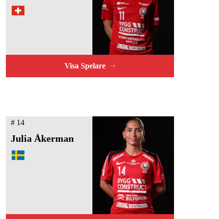
Visa Spelare
# 14
Julia Åkerman