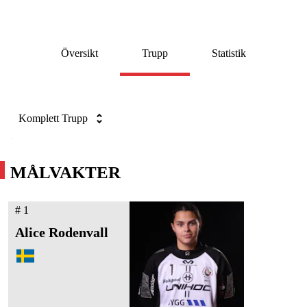
Översikt
Trupp
Statistik
Komplett Trupp
MÅLVAKTER
# 1
Alice Rodenvall