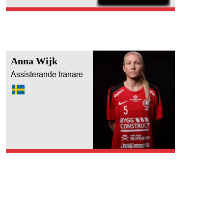
Anna Wijk
Assisterande tränare