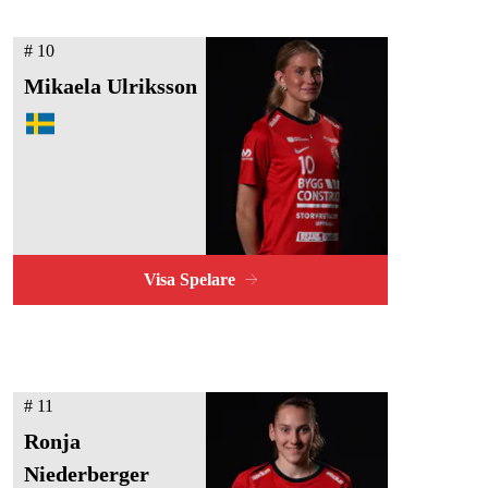
# 10
Mikaela Ulriksson
Visa Spelare
# 11
Ronja
Niederberger