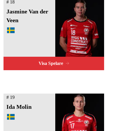
# 18
Jasmine Van der
Veen
Visa Spelare
# 19
Ida Molin