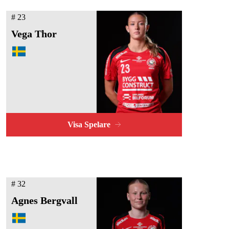
# 23
Vega Thor
Visa Spelare
# 32
Agnes Bergvall