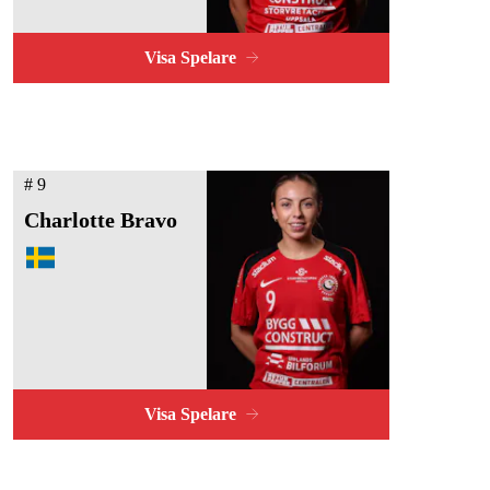
Visa Spelare
# 9
Charlotte Bravo
Visa Spelare