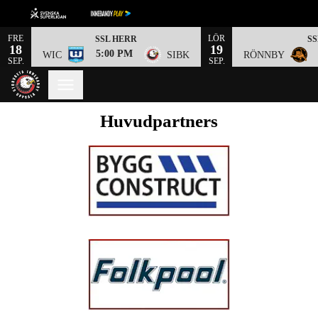
FRE
LÖR
SSL HERR
S
18
19
5:00 PM
WIC
SIBK
RÖNNBY
SEP.
SEP.
Huvudpartners