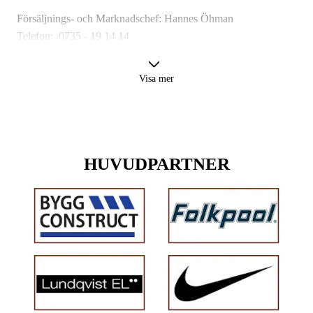
Försäljnings- och Marknadschef: Hannes Öhman
Telefon: 0735 - 19 14 14
E-post:
hannes@storvretaibk.se
Visa mer
HUVUDPARTNER