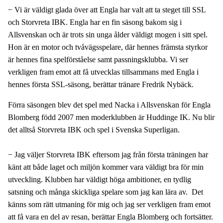
− Vi är väldigt glada över att Engla har valt att ta steget till SSL
och Storvreta IBK. Engla har en fin säsong bakom sig i
Allsvenskan och är trots sin unga ålder väldigt mogen i sitt spel.
Hon är en motor och tvåvägsspelare, där hennes främsta styrkor
är hennes fina spelförståelse samt passningsklubba. Vi ser
verkligen fram emot att få utvecklas tillsammans med Engla i
hennes första SSL-säsong, berättar tränare Fredrik Nybäck.
Förra säsongen blev det spel med Nacka i Allsvenskan för Engla
Blomberg född 2007 men moderklubben är Huddinge IK. Nu blir
det alltså Storvreta IBK och spel i Svenska Superligan.
− Jag väljer Storvreta IBK eftersom jag från första träningen har
känt att både laget och miljön kommer vara väldigt bra för min
utveckling. Klubben har väldigt höga ambitioner, en tydlig
satsning och många skickliga spelare som jag kan lära av. Det
känns som rätt utmaning för mig och jag ser verkligen fram emot
att få vara en del av resan, berättar Engla Blomberg och fortsätter.