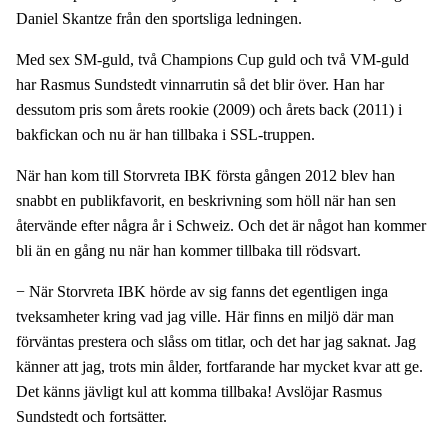
Daniel Skantze från den sportsliga ledningen.
Med sex SM-guld, två Champions Cup guld och två VM-guld
har Rasmus Sundstedt vinnarrutin så det blir över. Han har
dessutom pris som årets rookie (2009) och årets back (2011) i
bakfickan och nu är han tillbaka i SSL-truppen.
När han kom till Storvreta IBK första gången 2012 blev han
snabbt en publikfavorit, en beskrivning som höll när han sen
återvände efter några år i Schweiz. Och det är något han kommer
bli än en gång nu när han kommer tillbaka till rödsvart.
− När Storvreta IBK hörde av sig fanns det egentligen inga
tveksamheter kring vad jag ville. Här finns en miljö där man
förväntas prestera och slåss om titlar, och det har jag saknat. Jag
känner att jag, trots min ålder, fortfarande har mycket kvar att ge.
Det känns jävligt kul att komma tillbaka! Avslöjar Rasmus
Sundstedt och fortsätter.