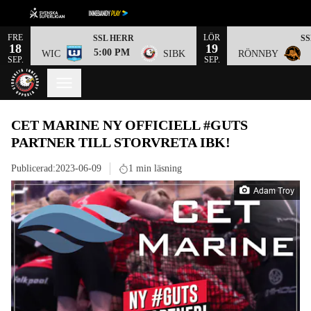
FRE
LÖR
SSL HERR
S
18
19
5:00 PM
WIC
SIBK
RÖNNBY
SEP.
SEP.
CET MARINE NY OFFICIELL #GUTS
PARTNER TILL STORVRETA IBK!
Publicerad:
2023-06-09
1 min läsning
Adam Troy